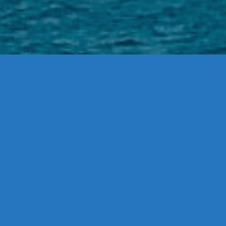
会社名（販売業者）：ＭＳ株式会社
代表者（販売責任者）：馬越 誠志郎
所在地：
〒211-0025
神奈川県川崎市中原区木月1-28-16
連絡先電話 ： 044-411-2346
メール ： info@ms-magoshi.co.jp