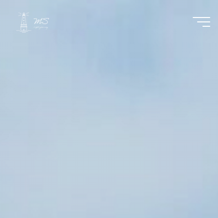
コ
ン
テ
ン
ツ
へ
ス
キ
ッ
プ