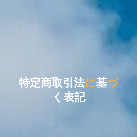
特
定
特
商
取
引
法
に
基
づ
く
記
表
記