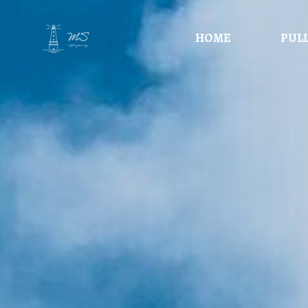
コ
HOME
PUL
ン
テ
ン
ツ
へ
ス
キ
ッ
プ