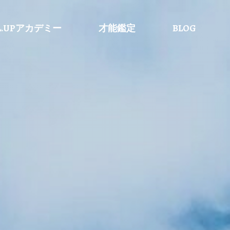
L.UPアカデミー
才能鑑定
BLOG