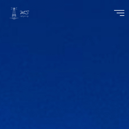
コ
ン
テ
ン
ツ
へ
ス
キ
ッ
プ