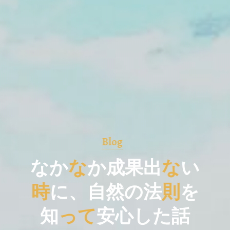
Blog
な
か
な
か
成
果
出
な
い
時
に
、
自
然
の
法
則
を
知
っ
て
安
心
し
た
話