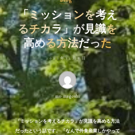
「
ミ
ッ
シ
ョ
ョ
ン
を
考
え
る
チ
カ
ラ
ラ
」
」
が
が
見
識
を
高
め
る
方
法
だ
だ
っ
た
2022年12月8日
ms-magoshi
「ミッションを考えるチカラ」が見識を高める方法
だったという話です、 「なんで外食産業しかやって