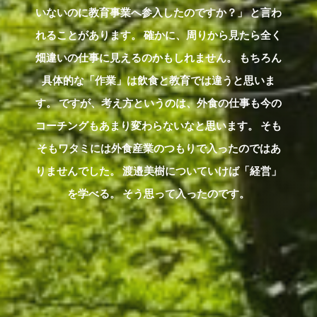
いないのに教育事業へ参入したのですか？」 と言わ
れることがあります。 確かに、周りから見たら全く
畑違いの仕事に見えるのかもしれません。 もちろん
具体的な「作業」は飲食と教育では違うと思いま
す。 ですが、考え方というのは、外食の仕事も今の
コーチングもあまり変わらないなと思います。 そも
そもワタミには外食産業のつもりで入ったのではあ
りませんでした。 渡邉美樹についていけば「経営」
を学べる。 そう思って入ったのです。