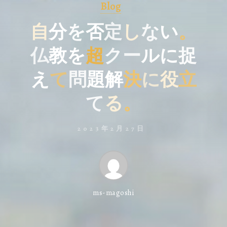
Blog
自
分
を
否
定
し
な
い
。
仏
教
を
超
ク
ー
ル
に
捉
え
て
問
題
解
決
に
役
立
て
る
。
2023年2月27日
ms-magoshi